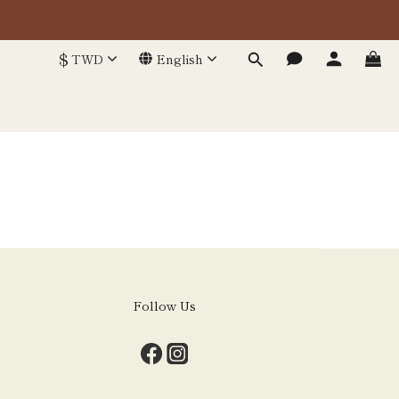
$
TWD
English
Follow Us
m
m