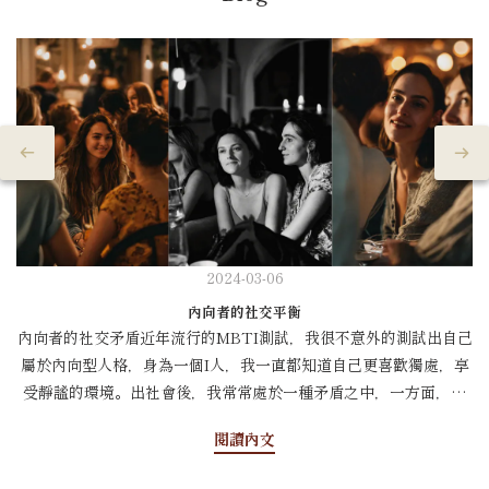
2024-03-06
內向者的社交平衡
內向者的社交矛盾近年流行的MBTI測試，我很不意外的測試出自己
屬於內向型人格，身為一個I人，我一直都知道自己更喜歡獨處，享
受靜謐的環境。出社會後，我常常處於一種矛盾之中，一方面，我
深知在這個快節奏、以社交為導向的社會中，建立良好的人脈關係
閱讀內文
對於個人和職業發展都至關重要。我看到身邊的人透過社交活動開
拓機會，我告訴自己，我也應該更加外向，更主動參與，為自己創