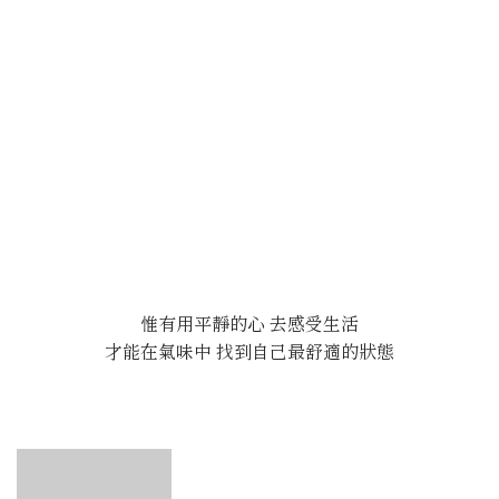
造更多的機會，但另一部分的我，深刻地感受到，過於強迫自己融
入並不適合我的環境，給我自己帶來的心理負擔，每次社交活動
後，我總會感到疲憊不堪，需要花費大量時間獨自恢復。 學習找到
平衡經過一段時間的思考以及嘗試，我開始逐漸找到了一種平衡，
我告訴自己，真正的成長並不是要改變自己去適應外界，而是要了
解自己的界限，並在這個範圍內尋找到適合自己的社交方式。選擇
小型聚會：選擇參加人數較少的活動，這樣可以有更深層次的對
話，而不是在大型社交活動中感到迷失，或是在大一點的聚會裡，
帶上幾個熟悉的朋友，都會讓我覺得自在很多。質量勝於數量：專
注於建立少數幾個深層次的人際關係，而不是試圖與每個人都成為
朋友。建立自己的社交角色：我不需要強迫自己成為聚會的中心，
而是可以成為那個傾聽者，當我放下對自己的過度要求，自然地與
惟有用平靜的心 去感受生活
人交往時，能更加真實地展現自己。自我充電：保證有足夠的獨處
才能在氣味中 找到自己最舒適的狀態
時間來充電，這對於保持我的精神狀態至關重要。帶上自己有安全
感的物品：可以是一個對你別具意義的飾品、是給你力量的香氣，
在社交場合裡，穿戴舒適的香氣，也是最能幫助我舒緩焦慮的方
法。 通過這些選擇，我更熟悉如何在社交中找到自己的位置，也開
始欣賞自己的內向特質。我開始理解，內向並不是一個障礙，而是